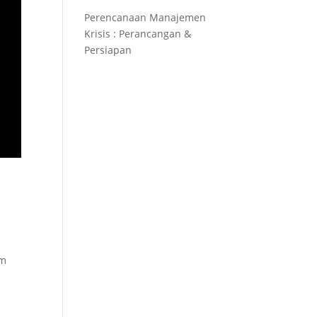
Perencanaan Manajemen
Krisis : Perancangan &
Persiapan
am