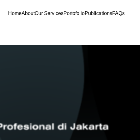
Home
About
Our Services
Portofolio
Publications
FAQs