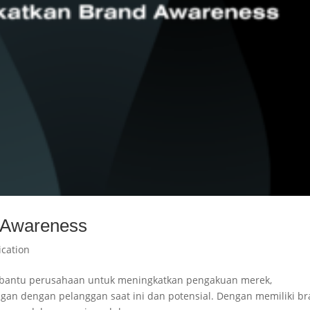
d Awareness
ication
mbantu perusahaan untuk meningkatkan pengakuan merek,
n dengan pelanggan saat ini dan potensial. Dengan memiliki b