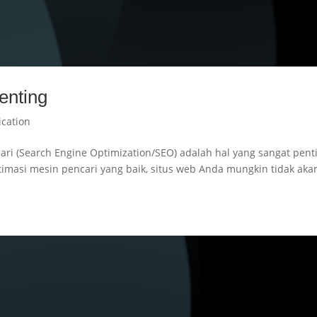
enting
ication
ncari (Search Engine Optimization/SEO) adalah hal yang sangat pent
timasi mesin pencari yang baik, situs web Anda mungkin tidak aka