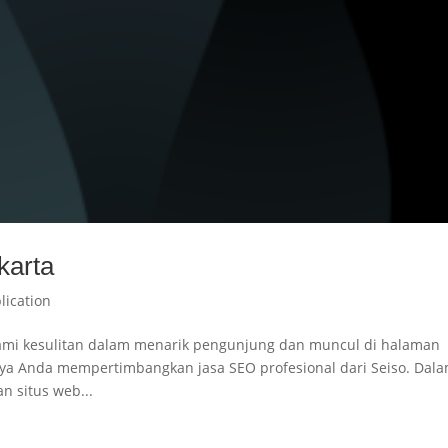
karta
lication
ami kesulitan dalam menarik pengunjung dan muncul di halaman
ya Anda mempertimbangkan jasa SEO profesional dari Seiso. Dal
n situs web...