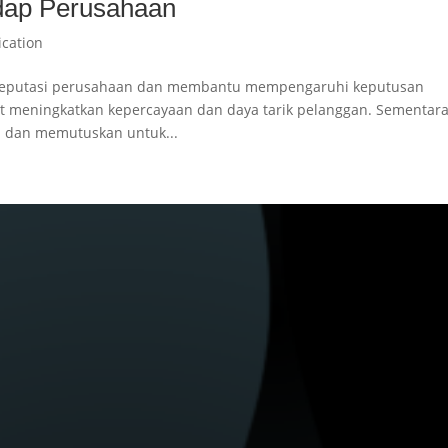
dap Perusahaan
ication
 reputasi perusahaan dan membantu mempengaruhi keputusan
at meningkatkan kepercayaan dan daya tarik pelanggan. Sementar
 dan memutuskan untuk...