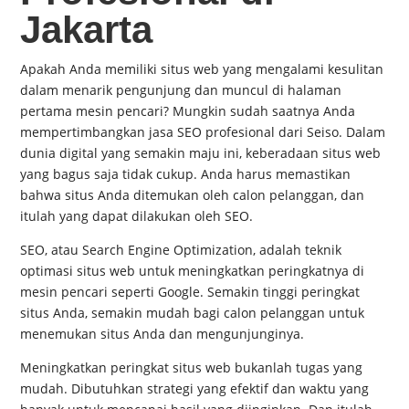
Jakarta
Apakah Anda memiliki situs web yang mengalami kesulitan
dalam menarik pengunjung dan muncul di halaman
pertama mesin pencari? Mungkin sudah saatnya Anda
mempertimbangkan jasa SEO profesional dari Seiso. Dalam
dunia digital yang semakin maju ini, keberadaan situs web
yang bagus saja tidak cukup. Anda harus memastikan
bahwa situs Anda ditemukan oleh calon pelanggan, dan
itulah yang dapat dilakukan oleh SEO.
SEO, atau Search Engine Optimization, adalah teknik
optimasi situs web untuk meningkatkan peringkatnya di
mesin pencari seperti Google. Semakin tinggi peringkat
situs Anda, semakin mudah bagi calon pelanggan untuk
menemukan situs Anda dan mengunjunginya.
Meningkatkan peringkat situs web bukanlah tugas yang
mudah. Dibutuhkan strategi yang efektif dan waktu yang