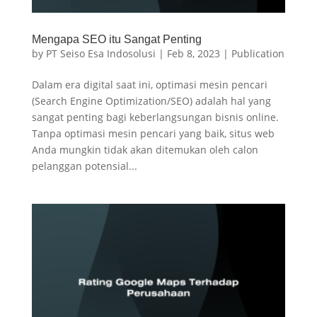
Mengapa SEO itu Sangat Penting
by
PT Seiso Esa Indosolusi
|
Feb 8, 2023
|
Publication
Dalam era digital saat ini, optimasi mesin pencari
(Search Engine Optimization/SEO) adalah hal yang
sangat penting bagi keberlangsungan bisnis online.
Tanpa optimasi mesin pencari yang baik, situs web
Anda mungkin tidak akan ditemukan oleh calon
pelanggan potensial...