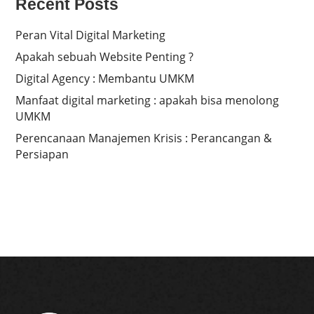
Recent Posts
Peran Vital Digital Marketing
Apakah sebuah Website Penting ?
Digital Agency : Membantu UMKM
Manfaat digital marketing : apakah bisa menolong
UMKM
Perencanaan Manajemen Krisis : Perancangan &
Persiapan