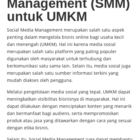
Management (SMM)
untuk UMKM
Social Media Management merupakan salah satu aspek
penting dalam mengelola bisnis online bagi usaha kecil
dan menengah (UMKM). Hal ini karena media sosial
merupakan salah satu platform yang paling populer
digunakan oleh masyarakat untuk terhubung dan
berkomunikasi satu sama lain. Selain itu, media sosial juga
merupakan salah satu sumber informasi terkini yang
mudah diakses oleh pengguna.
Melalui pengelolaan media sosial yang tepat, UMKM dapat
meningkatkan visibilitas bisnisnya di masyarakat. Hal ini
dapat dilakukan dengan menciptakan konten yang menarik
dan bermanfaat bagi audiens, serta mempromosikan
produk atau jasa yang ditawarkan dengan cara yang sesuai
dengan etika bisnis.
Selain itu, Social Media Management juga dapat membantu