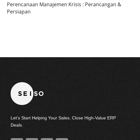
Perencanaan Manajemen Krisis : Perancangan &
Persiapan
Let’s Start Helping Your Sales, Close High-Value ERP
Deals.