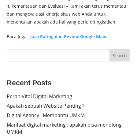
Pemantauan dan Evaluasi – Kami akan terus memantau
dan mengevaluasi kinerja situs web Anda untuk
menentukan apakah ada hal yang perlu ditingkatkan.
Baca Juga :
Jasa Rating dan Review Google Maps
Search
Recent Posts
Peran Vital Digital Marketing
Apakah sebuah Website Penting ?
Digital Agency : Membantu UMKM
Manfaat digital marketing : apakah bisa menolong
UMKM