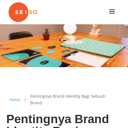
a
Pentingnya Brand Identity Bagi Sebuah
/
Home
Brand
Pentingnya Brand