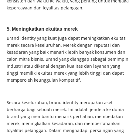
konsisten dari waktu ke waktu, yang penting untuk menjaga
kepercayaan dan loyalitas pelanggan.
5. Meningkatkan ekuitas merek
Brand identity yang kuat juga dapat meningkatkan ekuitas
merek secara keseluruhan. Merek dengan reputasi dan
kesadaran yang baik menarik lebih banyak konsumen dan
calon mitra bisnis. Brand yang dianggap sebagai pemimpin
industri atau dikenal dengan kualitas dan layanan yang
tinggi memiliki ekuitas merek yang lebih tinggi dan dapat
memperoleh keunggulan kompetitif.
Secara keseluruhan, brand identity merupakan aset
berharga bagi sebuah merek. Ini adalah jendela ke dunia
brand yang membantu menarik perhatian, membedakan
merek, meningkatkan kesadaran, dan mempertahankan
loyalitas pelanggan. Dalam menghadapi persaingan yang