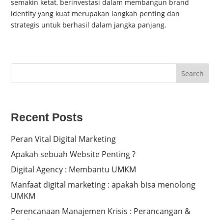
semakin ketat, berinvestasi dalam membangun brand
identity yang kuat merupakan langkah penting dan
strategis untuk berhasil dalam jangka panjang.
Search
Recent Posts
Peran Vital Digital Marketing
Apakah sebuah Website Penting ?
Digital Agency : Membantu UMKM
Manfaat digital marketing : apakah bisa menolong
UMKM
Perencanaan Manajemen Krisis : Perancangan &