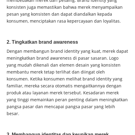
membedakan merek dari pesaing. Brand identity yang
konsisten juga memastikan bahwa merek menyampaikan
pesan yang konsisten dan dapat diandalkan kepada
konsumen, menciptakan rasa kepercayaan dan loyalitas.
2. Tingkatkan brand awareness
Dengan membangun brand identity yang kuat, merek dapat
meningkatkan brand awareness di pasar sasaran. Logo
yang mudah dikenali dan elemen desain yang konsisten
membantu merek tetap terlihat dan diingat oleh
konsumen. Ketika konsumen melihat brand identity yang
familiar, mereka secara otomatis mengaitkannya dengan
produk atau layanan merek tersebut. Kesadaran merek
yang tinggi memainkan peran penting dalam meningkatkan
pangsa pasar dan mencapai pangsa pasar yang lebih
besar.
3. Membangun identitas dan keunikan merek