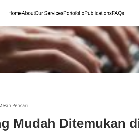
Home
About
Our Services
Portofolio
Publications
FAQs
Mesin Pencari
ang Mudah Ditemukan d