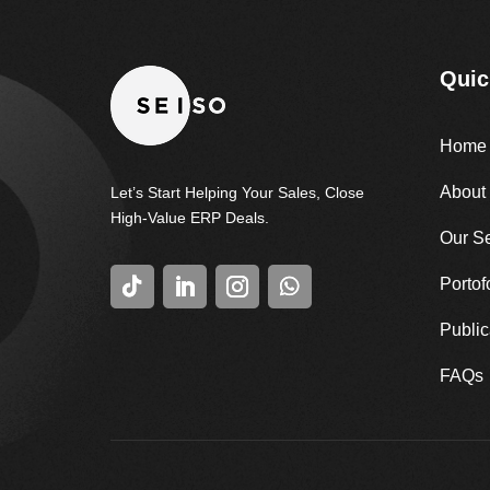
Quic
Home
About
Let’s Start Helping Your Sales, Close
High-Value ERP Deals.
Our S
Portof
Public
FAQs