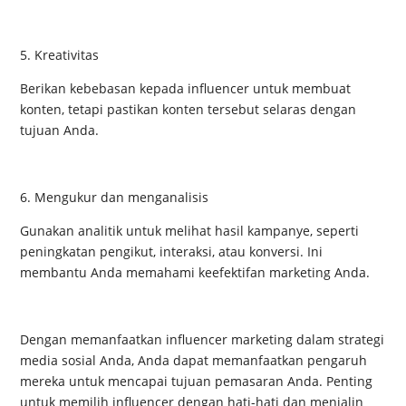
5. Kreativitas
Berikan kebebasan kepada influencer untuk membuat
konten, tetapi pastikan konten tersebut selaras dengan
tujuan Anda.
6. Mengukur dan menganalisis
Gunakan analitik untuk melihat hasil kampanye, seperti
peningkatan pengikut, interaksi, atau konversi. Ini
membantu Anda memahami keefektifan marketing Anda.
Dengan memanfaatkan influencer marketing dalam strategi
media sosial Anda, Anda dapat memanfaatkan pengaruh
mereka untuk mencapai tujuan pemasaran Anda. Penting
untuk memilih influencer dengan hati-hati dan menjalin