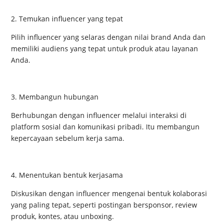
2. Temukan influencer yang tepat
Pilih influencer yang selaras dengan nilai brand Anda dan
memiliki audiens yang tepat untuk produk atau layanan
Anda.
3. Membangun hubungan
Berhubungan dengan influencer melalui interaksi di
platform sosial dan komunikasi pribadi. Itu membangun
kepercayaan sebelum kerja sama.
4. Menentukan bentuk kerjasama
Diskusikan dengan influencer mengenai bentuk kolaborasi
yang paling tepat, seperti postingan bersponsor, review
produk, kontes, atau unboxing.