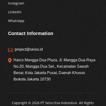
Instagram
LinkedIn
WhatsApp
Contact Information
project@seiso.id


Harco Mangga Dua Plaza, Jl. Mangga Dua Raya
No.20, Mangga Dua Sel., Kecamatan Sawah
Besar, Kota Jakarta Pusat, Daerah Khusus
Ibukota Jakarta 10730
Copyright © 2026 PT Seiso Esa Indosolusi. All Rights