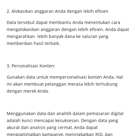
2. Alokasikan anggaran Anda dengan lebih efisien
Data tersebut dapat membantu Anda menentukan cara
mengalokasikan anggaran dengan lebih efisien. Anda dapat
mengarahkan lebih banyak dana ke saluran yang
memberikan hasil terbaik.
3. Personalisasi Konten:
Gunakan data untuk mempersonalisasi konten Anda. Hal
ini akan membuat pelanggan merasa lebih terhubung
dengan merek Anda.
Menggunakan data dan analitik dalam pemasaran digital
adalah kunci mencapai kesuksesan. Dengan data yang
akurat dan analisis yang cermat, Anda dapat
mengoptimalkan kampanye, meningkatkan ROI, dan