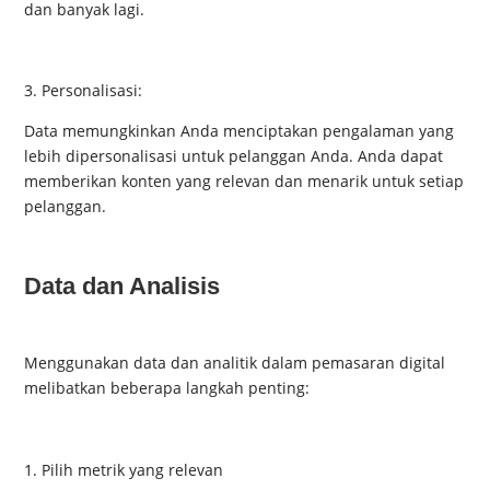
dan banyak lagi.
3. Personalisasi:
Data memungkinkan Anda menciptakan pengalaman yang
lebih dipersonalisasi untuk pelanggan Anda. Anda dapat
memberikan konten yang relevan dan menarik untuk setiap
pelanggan.
Data dan Analisis
Menggunakan data dan analitik dalam pemasaran digital
melibatkan beberapa langkah penting:
Pilih metrik yang relevan