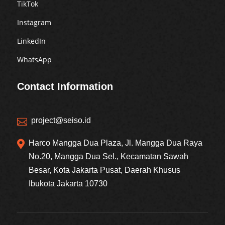
TikTok
Instagram
LinkedIn
WhatsApp
Contact Information
project@seiso.id


Harco Mangga Dua Plaza, Jl. Mangga Dua Raya
No.20, Mangga Dua Sel., Kecamatan Sawah
Besar, Kota Jakarta Pusat, Daerah Khusus
Ibukota Jakarta 10730