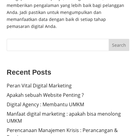
memberikan pengalaman yang lebih baik bagi pelanggan
Anda. Jadi pastikan untuk mengumpulkan dan
memanfaatkan data dengan baik di setiap tahap
pemasaran digital Anda.
Search
Recent Posts
Peran Vital Digital Marketing
Apakah sebuah Website Penting ?
Digital Agency : Membantu UMKM
Manfaat digital marketing : apakah bisa menolong
UMKM
Perencanaan Manajemen Krisis : Perancangan &