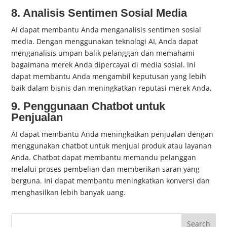
8. Analisis Sentimen Sosial Media
AI dapat membantu Anda menganalisis sentimen sosial
media. Dengan menggunakan teknologi AI, Anda dapat
menganalisis umpan balik pelanggan dan memahami
bagaimana merek Anda dipercayai di media sosial. Ini
dapat membantu Anda mengambil keputusan yang lebih
baik dalam bisnis dan meningkatkan reputasi merek Anda.
9. Penggunaan Chatbot untuk
Penjualan
AI dapat membantu Anda meningkatkan penjualan dengan
menggunakan chatbot untuk menjual produk atau layanan
Anda. Chatbot dapat membantu memandu pelanggan
melalui proses pembelian dan memberikan saran yang
berguna. Ini dapat membantu meningkatkan konversi dan
menghasilkan lebih banyak uang.
Search