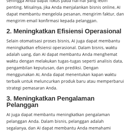
sehingga Anda dapat fokus pada hal-hal yang lebih
penting. Misalnya, jika Anda menjalankan bisnis online, AI
dapat membantu mengelola pesanan, mengirim faktur, dan
mengirim email konfirmasi kepada pelanggan.
2. Meningkatkan Efisiensi Operasional
Selain otomatisasi proses bisnis, AI juga dapat membantu
meningkatkan efisiensi operasional. Dalam bisnis, waktu
adalah uang, dan AI dapat membantu Anda menghemat
waktu dengan melakukan tugas-tugas seperti analisis data,
pengambilan keputusan, dan prediksi. Dengan
menggunakan AI, Anda dapat menentukan kapan waktu
terbaik untuk meluncurkan produk baru atau memperbarui
strategi pemasaran Anda.
3. Meningkatkan Pengalaman
Pelanggan
AI juga dapat membantu meningkatkan pengalaman
pelanggan Anda. Dalam bisnis, pelanggan adalah
segalanya, dan AI dapat membantu Anda memahami