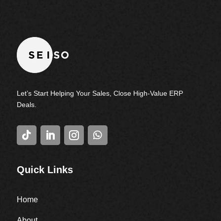
Let’s Start Helping Your Sales, Close High-Value ERP
Deals.
Quick Links
Home
About