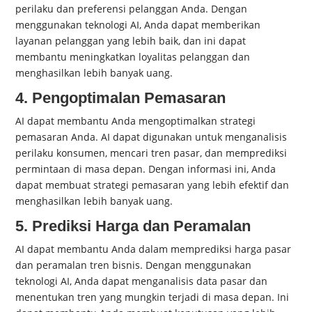
perilaku dan preferensi pelanggan Anda. Dengan
menggunakan teknologi AI, Anda dapat memberikan
layanan pelanggan yang lebih baik, dan ini dapat
membantu meningkatkan loyalitas pelanggan dan
menghasilkan lebih banyak uang.
4. Pengoptimalan Pemasaran
AI dapat membantu Anda mengoptimalkan strategi
pemasaran Anda. AI dapat digunakan untuk menganalisis
perilaku konsumen, mencari tren pasar, dan memprediksi
permintaan di masa depan. Dengan informasi ini, Anda
dapat membuat strategi pemasaran yang lebih efektif dan
menghasilkan lebih banyak uang.
5. Prediksi Harga dan Peramalan
AI dapat membantu Anda dalam memprediksi harga pasar
dan peramalan tren bisnis. Dengan menggunakan
teknologi AI, Anda dapat menganalisis data pasar dan
menentukan tren yang mungkin terjadi di masa depan. Ini