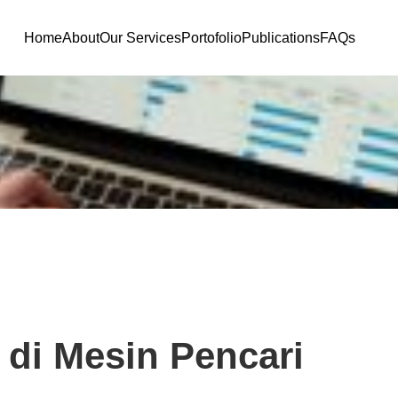
Home
About
Our Services
Portofolio
Publications
FAQs
 di Mesin Pencari