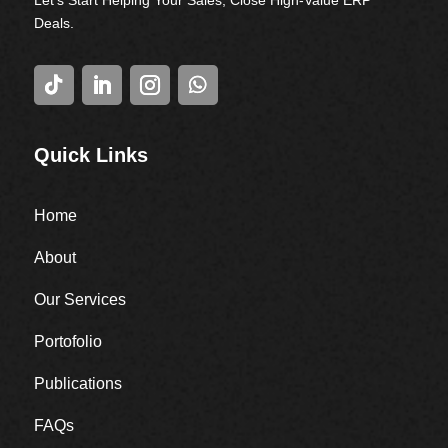
Let’s Start Helping Your Sales, Close High-Value ERP
Deals.
Quick Links
Home
About
Our Services
Portofolio
Publications
FAQs