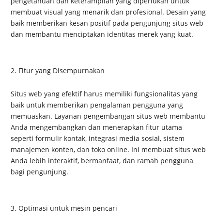
pengetahuan dan keterampilan yang diperlukan untuk
membuat visual yang menarik dan profesional. Desain yang
baik memberikan kesan positif pada pengunjung situs web
dan membantu menciptakan identitas merek yang kuat.
Fitur yang Disempurnakan
Situs web yang efektif harus memiliki fungsionalitas yang
baik untuk memberikan pengalaman pengguna yang
memuaskan. Layanan pengembangan situs web membantu
Anda mengembangkan dan menerapkan fitur utama
seperti formulir kontak, integrasi media sosial, sistem
manajemen konten, dan toko online. Ini membuat situs web
Anda lebih interaktif, bermanfaat, dan ramah pengguna
bagi pengunjung.
Optimasi untuk mesin pencari