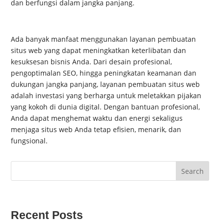
dan berfungsi dalam jangka panjang.
Ada banyak manfaat menggunakan layanan pembuatan
situs web yang dapat meningkatkan keterlibatan dan
kesuksesan bisnis Anda. Dari desain profesional,
pengoptimalan SEO, hingga peningkatan keamanan dan
dukungan jangka panjang, layanan pembuatan situs web
adalah investasi yang berharga untuk meletakkan pijakan
yang kokoh di dunia digital. Dengan bantuan profesional,
Anda dapat menghemat waktu dan energi sekaligus
menjaga situs web Anda tetap efisien, menarik, dan
fungsional.
Search
Recent Posts