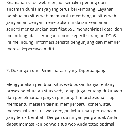
Keamanan situs web menjadi semakin penting dari
ancaman dunia maya yang terus berkembang. Layanan
pembuatan situs web membantu membangun situs web
yang aman dengan menerapkan tindakan keamanan
seperti menggunakan sertifikat SSL, mengenkripsi data, dan
melindungi dari serangan umum seperti serangan DDoS.
Ini melindungi informasi sensitif pengunjung dan memberi
mereka kepercayaan diri.
Dukungan dan Pemeliharaan yang Diperpanjang
Menggunakan pembuat situs web bukan hanya tentang
proses pembuatan situs web, tetapi juga tentang dukungan
dan pemeliharaan jangka panjang. Tim profesional siap
membantu masalah teknis, memperbarui konten, atau
menyesuaikan situs web dengan kebutuhan perusahaan
yang terus berubah. Dengan dukungan yang andal, Anda
dapat memastikan bahwa situs web Anda tetap optimal