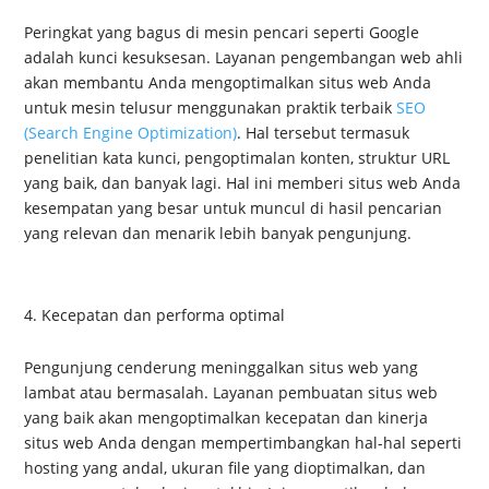
Peringkat yang bagus di mesin pencari seperti Google
adalah kunci kesuksesan. Layanan pengembangan web ahli
akan membantu Anda mengoptimalkan situs web Anda
untuk mesin telusur menggunakan praktik terbaik
SEO
(Search Engine Optimization)
. Hal tersebut termasuk
penelitian kata kunci, pengoptimalan konten, struktur URL
yang baik, dan banyak lagi. Hal ini memberi situs web Anda
kesempatan yang besar untuk muncul di hasil pencarian
yang relevan dan menarik lebih banyak pengunjung.
Kecepatan dan performa optimal
Pengunjung cenderung meninggalkan situs web yang
lambat atau bermasalah. Layanan pembuatan situs web
yang baik akan mengoptimalkan kecepatan dan kinerja
situs web Anda dengan mempertimbangkan hal-hal seperti
hosting yang andal, ukuran file yang dioptimalkan, dan